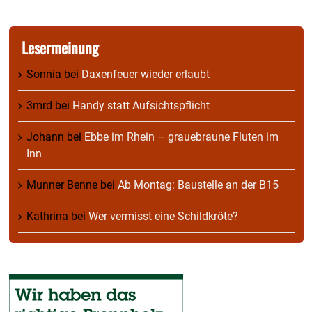
Lesermeinung
Sonnia
bei
Daxenfeuer wieder erlaubt
3mrd
bei
Handy statt Aufsichtspflicht
Johann
bei
Ebbe im Rhein – grauebraune Fluten im
Inn
Munner Benne
bei
Ab Montag: Baustelle an der B15
Kathrina
bei
Wer vermisst eine Schildkröte?