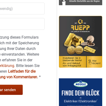
tzung dieses Formulars
sich mit der Speicherung
ung Ihrer Daten durch
 einverstanden. Weitere
 erfahren Sie in der
rklärung.
Bitte lesen Sie
seren
Leitfaden für die
hung von Kommentaren
.
*