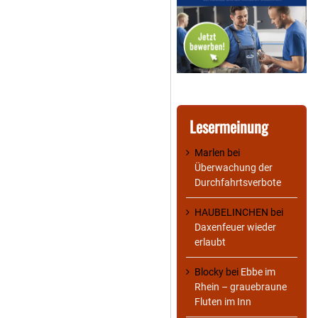
Lesermeinung
Marlen
bei
Überwachung der
Durchfahrtsverbote
HAUBELINCHEN
bei
Daxenfeuer wieder
erlaubt
Blocky
bei
Ebbe im
Rhein – grauebraune
Fluten im Inn