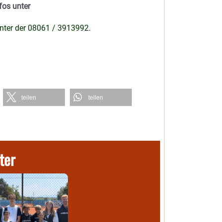
fos unter
nter der 08061 / 3913992.
teilen
teilen
ter