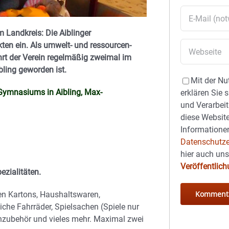
Landkreis: Die Aiblinger
kten ein.
Als umwelt- und ressourcen-
rt der Verein regelmäßig zweimal im
ibling geworden ist.
Mit der Nu
 Gymnasiums in Aibling, Max-
erklären Sie 
und Verarbeit
diese Website
Informationen
Datenschutze
hier auch un
Veröffentlic
zialitäten.
en Kartons, Haushaltswaren,
iche Fahrräder, Spielsachen (Spiele nur
enzubehör und vieles mehr. Maximal zwei