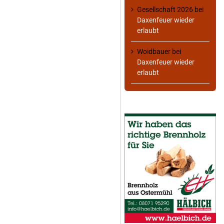
Gesellschaft 2026
bei
Daxenfeuer wieder
erlaubt
Woidbauer
bei
Daxenfeuer wieder
erlaubt