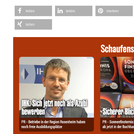
teilen
teilen
merken
teilen
Schaufens