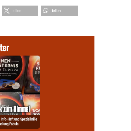
teilen
teilen
ter