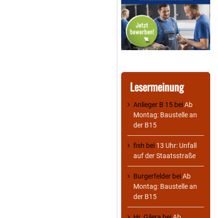
Lesermeinung
Anlieger B 15
bei
Ab
Montag: Baustelle an
der B15
fish
bei
13 Uhr: Unfall
auf der Staatsstraße
Burgerfelder
bei
Ab
Montag: Baustelle an
der B15
Hr. Gilera
bei
Ab