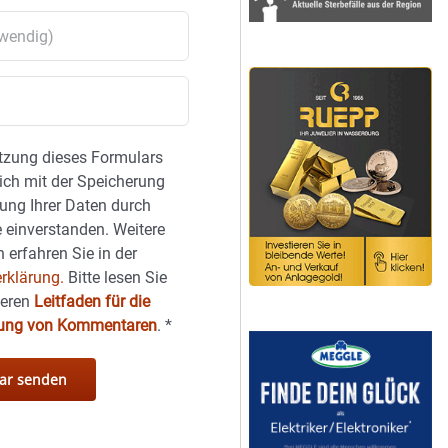
tzung dieses Formulars
sich mit der Speicherung
ung Ihrer Daten durch
 einverstanden. Weitere
 erfahren Sie in der
rklärung.
Bitte lesen Sie
seren
Leitfaden für die
hung von Kommentaren
.
*