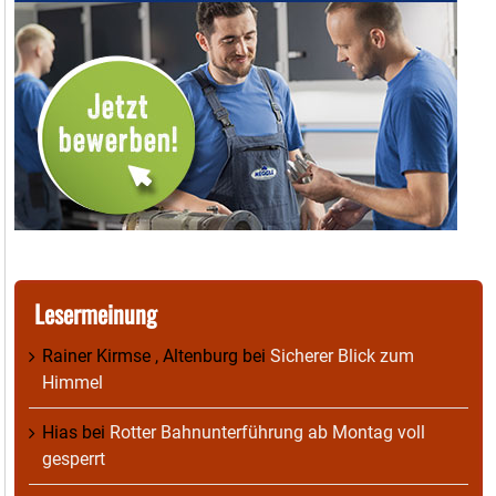
Lesermeinung
Rainer Kirmse , Altenburg
bei
Sicherer Blick zum
Himmel
Hias
bei
Rotter Bahnunterführung ab Montag voll
gesperrt