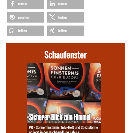
teilen
teilen
merken
teilen
teilen
teilen
Schaufenster