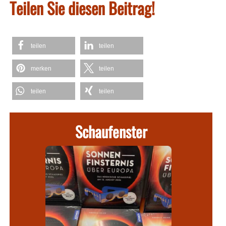
Teilen Sie diesen Beitrag!
teilen
teilen
merken
teilen
teilen
teilen
Schaufenster