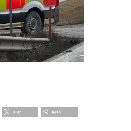
teilen
teilen