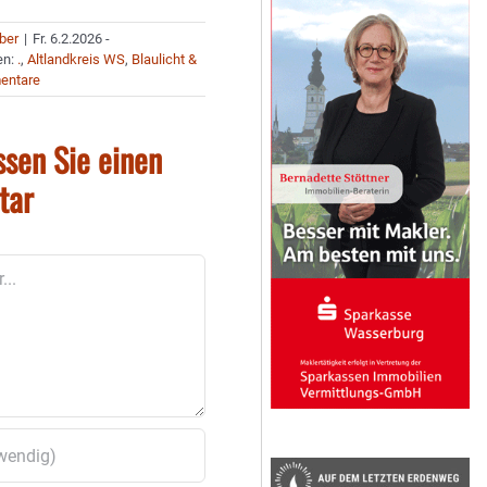
uber
|
Fr. 6.2.2026 -
en:
.
,
Altlandkreis WS
,
Blaulicht &
entare
ssen Sie einen
tar