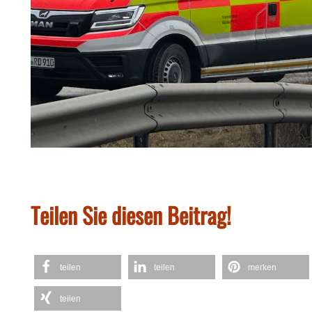
Teilen Sie diesen Beitrag!
teilen
teilen
merken
teilen