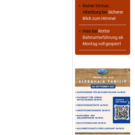
Rainer Kirmse ,
Altenburg
bei
Sicherer
Blick zum Himmel
Hias
bei
Rotter
Bahnunterführung ab
Montag voll gesperrt