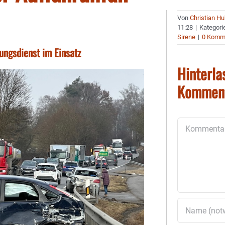
Von
Christian H
11:28
|
Kategori
Sirene
|
0 Komm
ungsdienst im Einsatz
Hinterla
Kommen
Kommentar