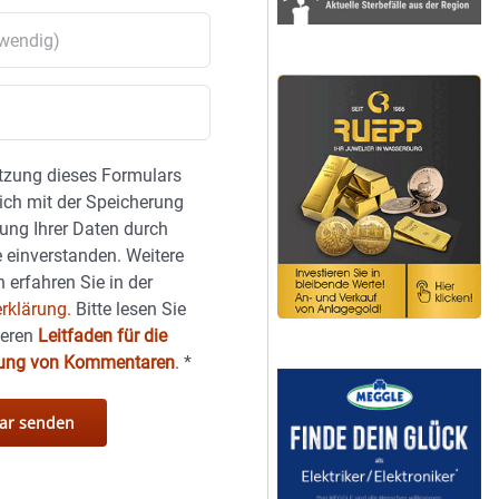
tzung dieses Formulars
sich mit der Speicherung
ung Ihrer Daten durch
 einverstanden. Weitere
 erfahren Sie in der
rklärung.
Bitte lesen Sie
seren
Leitfaden für die
hung von Kommentaren
.
*