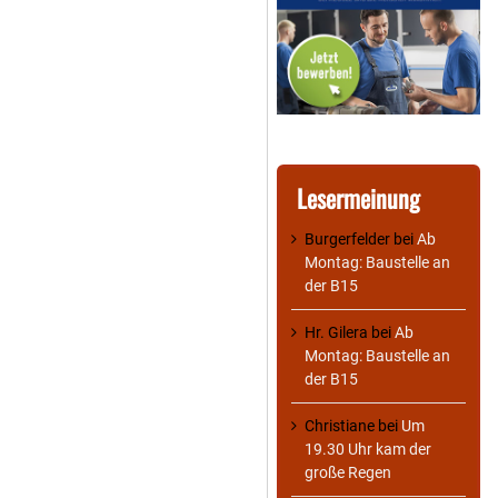
Lesermeinung
Burgerfelder
bei
Ab
Montag: Baustelle an
der B15
Hr. Gilera
bei
Ab
Montag: Baustelle an
der B15
Christiane
bei
Um
19.30 Uhr kam der
große Regen