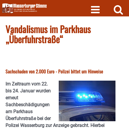
Skip
to
content
Vandalismus im Parkhaus
„Überfuhrstraße“
Sachschaden von 2.000 Euro - Polizei bittet um Hinweise
Im Zeitraum vom 22.
bis 24. Januar wurden
erneut
Sachbeschädigungen
am Parkhaus
Überfuhrstraße bei der
Polizei Wasserburg zur Anzeige gebracht. Hierbei