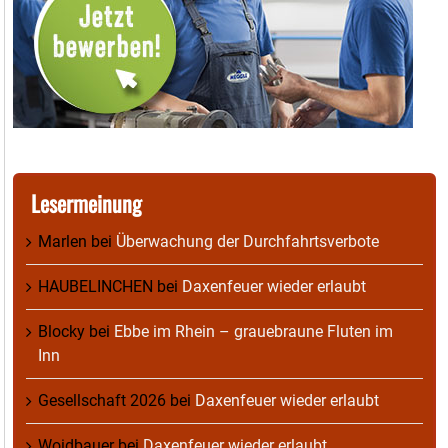
Lesermeinung
Marlen
bei
Überwachung der Durchfahrtsverbote
HAUBELINCHEN
bei
Daxenfeuer wieder erlaubt
Blocky
bei
Ebbe im Rhein – grauebraune Fluten im
Inn
Gesellschaft 2026
bei
Daxenfeuer wieder erlaubt
Woidbauer
bei
Daxenfeuer wieder erlaubt