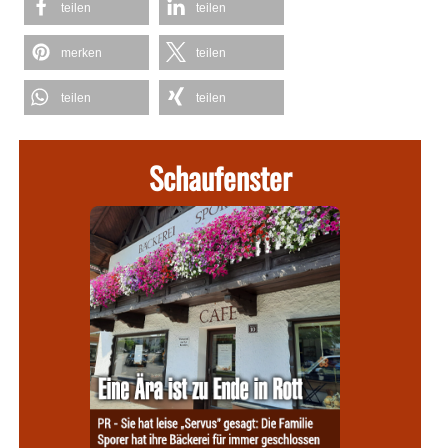
teilen
teilen
merken
teilen
teilen
teilen
Schaufenster