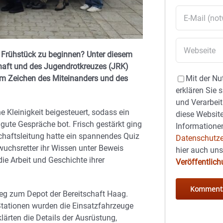
n Frühstück zu beginnen? Unter diesem
schaft und des Jugendrotkreuzes (JRK)
m Zeichen des Miteinanders und des
Mit der Nu
erklären Sie 
und Verarbeit
e Kleinigkeit beigesteuert, sodass ein
diese Website
gute Gespräche bot. Frisch gestärkt ging
Informationen
tschaftsleitung hatte ein spannendes Quiz
Datenschutze
wuchsretter ihr Wissen unter Beweis
hier auch un
ie Arbeit und Geschichte ihrer
Veröffentlic
eg zum Depot der Bereitschaft Haag.
Stationen wurden die Einsatzfahrzeuge
ärten die Details der Ausrüstung,