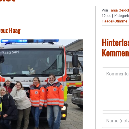
Von
Tanja Geido
12:44
|
Kategori
Haager-Stimme
reuz Haag
Hinterla
Kommen
Kommentar