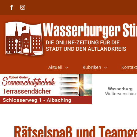
Skip
Facebook
Instagram
to
content
Aktuell
Rubriken
Kontakt
​Rätselspaß und Teamge