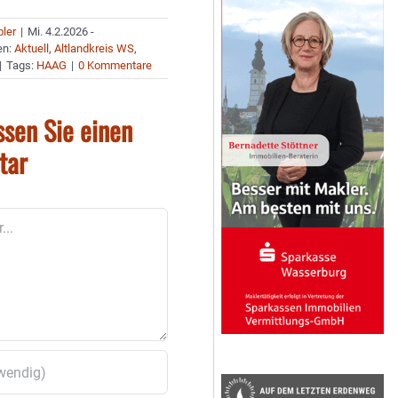
bler
|
Mi. 4.2.2026 -
en:
Aktuell
,
Altlandkreis WS
,
|
Tags:
HAAG
|
0 Kommentare
ssen Sie einen
tar