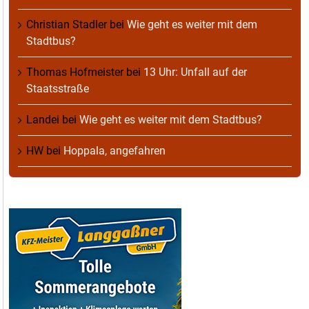
Christian Stadler
bei
Wie geht es weiter mit dem
Stadtbus?
Thomas Hofmeister
bei
13 Uhr: Unfall auf der
Staatsstraße
Landei
bei
Wie geht es weiter mit dem Stadtbus?
HW
bei
Hoppala, angefahren