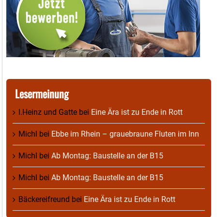
Lesermeinung
I.Heinz und Gatte
bei
Eine Ära ist zu Ende in Rott
Michl
bei
Ebbe im Rhein – grauebraune Fluten im Inn
Michl
bei
Ab Montag: Baustelle an der B15
Michl
bei
Ab Montag: Baustelle an der B15
Bäckereifreund
bei
Eine Ära ist zu Ende in Rott