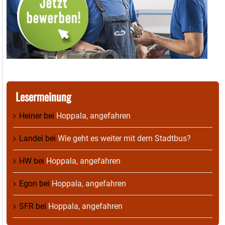
Lesermeinung
Heiner
bei
Hoppala, angefahren
Landei
bei
Wie geht es weiter mit dem Stadtbus?
HW
bei
Hoppala, angefahren
Egon
bei
Hoppala, angefahren
SFR
bei
Hoppala, angefahren