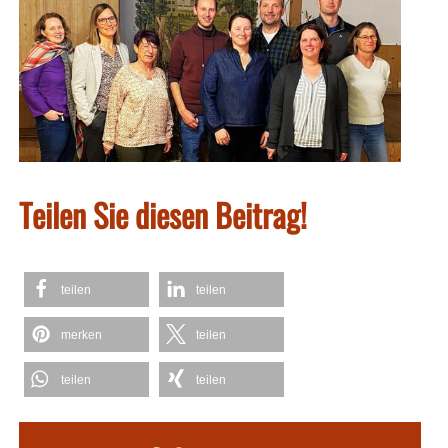
Teilen Sie diesen Beitrag!
teilen
teilen
merken
teilen
teilen
teilen