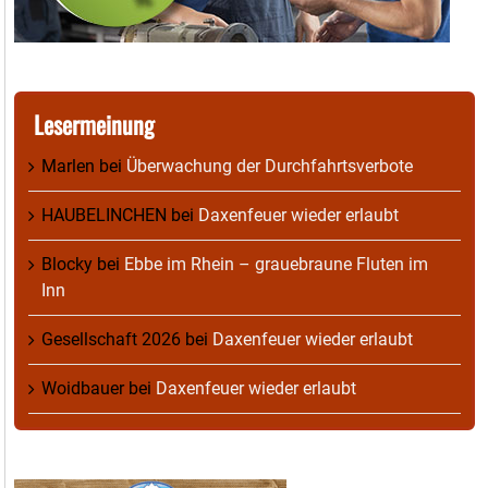
Lesermeinung
Marlen
bei
Überwachung der Durchfahrtsverbote
HAUBELINCHEN
bei
Daxenfeuer wieder erlaubt
Blocky
bei
Ebbe im Rhein – grauebraune Fluten im
Inn
Gesellschaft 2026
bei
Daxenfeuer wieder erlaubt
Woidbauer
bei
Daxenfeuer wieder erlaubt