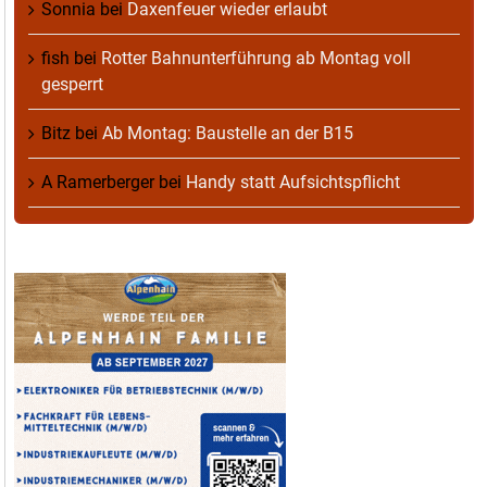
Sonnia
bei
Daxenfeuer wieder erlaubt
fish
bei
Rotter Bahnunterführung ab Montag voll
gesperrt
Bitz
bei
Ab Montag: Baustelle an der B15
A Ramerberger
bei
Handy statt Aufsichtspflicht