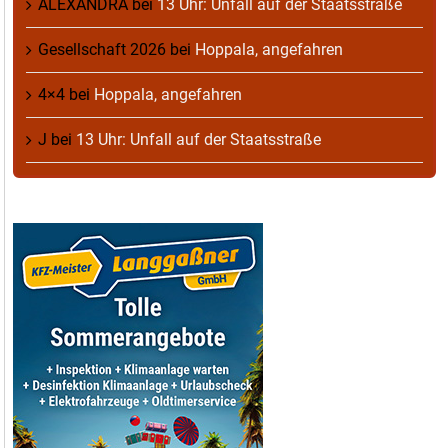
ALEXANDRA
bei
13 Uhr: Unfall auf der Staatsstraße
Gesellschaft 2026
bei
Hoppala, angefahren
4×4
bei
Hoppala, angefahren
J
bei
13 Uhr: Unfall auf der Staatsstraße