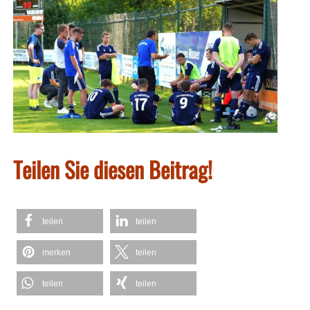
Teilen Sie diesen Beitrag!
teilen
teilen
merken
teilen
teilen
teilen