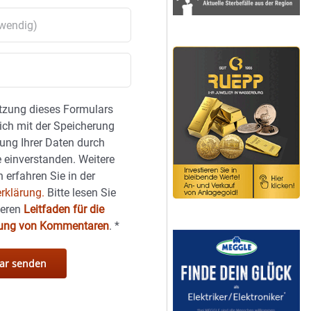
tzung dieses Formulars
sich mit der Speicherung
ung Ihrer Daten durch
 einverstanden. Weitere
 erfahren Sie in der
rklärung.
Bitte lesen Sie
seren
Leitfaden für die
hung von Kommentaren
.
*