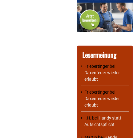
Lesermeinung
Friebertinger
bei
Daxenfeuer wieder
erlaubt
Friebertinger
bei
Daxenfeuer wieder
erlaubt
I.H.
bei
Handy statt
Aufsichtspflicht
Martin
bei
Handy