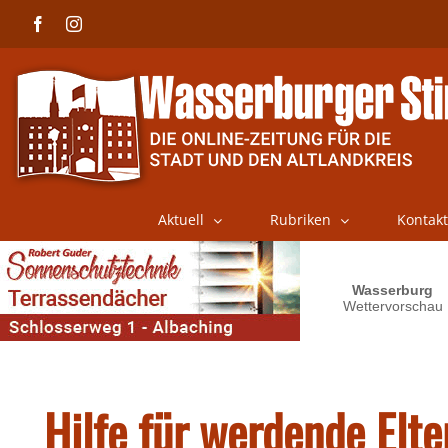
Skip
Facebook
Instagram
to
content
Aktuell
Rubriken
Kontakt
Hilfe für werdende Elte