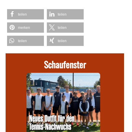
teilen
teilen
merken
teilen
teilen
teilen
Schaufenster