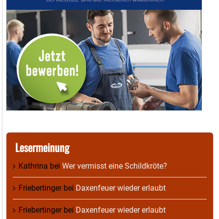
Lesermeinung
Kathrina
bei
Wer vermisst eine Schildkröte?
Friebertinger
bei
Daxenfeuer wieder erlaubt
Friebertinger
bei
Daxenfeuer wieder erlaubt