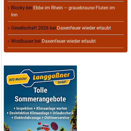
Blocky
bei
Ebbe im Rhein – grauebraune Fluten im
Inn
Gesellschaft 2026
bei
Daxenfeuer wieder erlaubt
Woidbauer
bei
Daxenfeuer wieder erlaubt