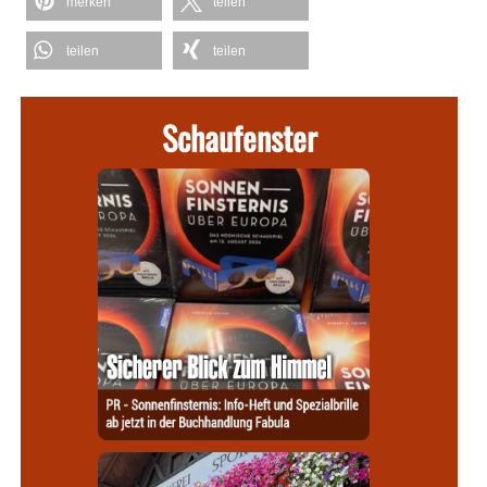
merken
teilen
teilen
teilen
Schaufenster