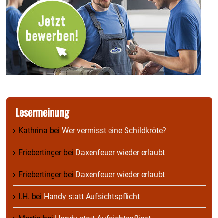
Lesermeinung
Kathrina
bei
Wer vermisst eine Schildkröte?
Friebertinger
bei
Daxenfeuer wieder erlaubt
Friebertinger
bei
Daxenfeuer wieder erlaubt
I.H.
bei
Handy statt Aufsichtspflicht