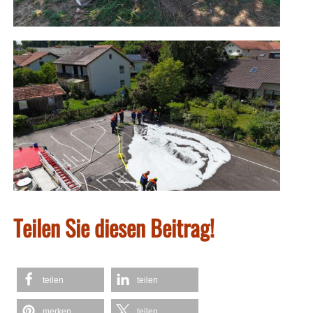
Teilen Sie diesen Beitrag!
teilen
teilen
merken
teilen