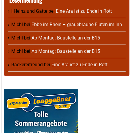
I.Heinz und Gatte
bei
Eine Ära ist zu Ende in Rott
Michl
bei
Ebbe im Rhein – grauebraune Fluten im Inn
Michl
bei
Ab Montag: Baustelle an der B15
Michl
bei
Ab Montag: Baustelle an der B15
Bäckereifreund
bei
Eine Ära ist zu Ende in Rott