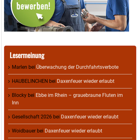
Lesermeinung
Marlen
bei
Überwachung der Durchfahrtsverbote
HAUBELINCHEN
bei
Daxenfeuer wieder erlaubt
Blocky
bei
Ebbe im Rhein – grauebraune Fluten im
Inn
Gesellschaft 2026
bei
Daxenfeuer wieder erlaubt
Woidbauer
bei
Daxenfeuer wieder erlaubt