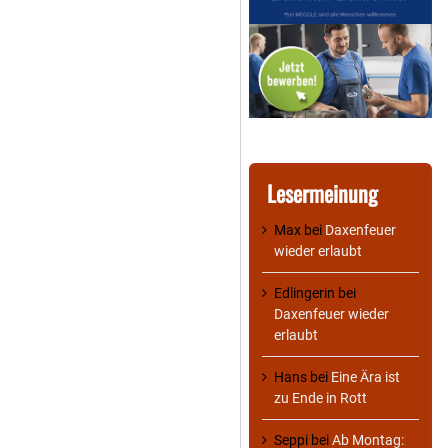
Lesermeinung
Max
bei
Daxenfeuer
wieder erlaubt
Edlingerin
bei
Daxenfeuer wieder
erlaubt
Hans
bei
Eine Ära ist
zu Ende in Rott
Seppi
bei
Ab Montag: