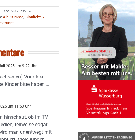
|
Mo. 28.7.2025 -
n:
Aib-Stimme
,
Blaulicht &
mentare
entare
Juli 2025 um 9:22 Uhr
achsenen) Vorbilder
e Kinder bitte haben …
 2025 um 11:53 Uhr
n hinschaut, ob im TV
edien, teilweise sogar
wird man unentwegt mit
ontiert. Viele Kinder