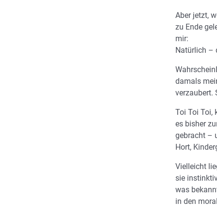
Aber jetzt,
zu Ende gel
mir:
Natürlich – 
Wahrscheinl
damals mei
verzaubert. 
Toi Toi Toi,
es bisher z
gebracht – u
Hort, Kinde
Vielleicht l
sie instinkt
was bekannt
in den moral