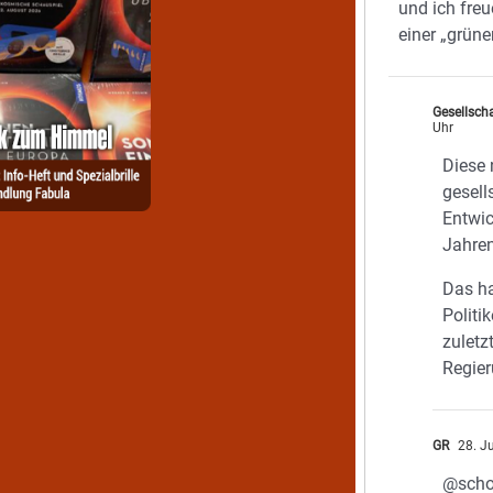
und ich freu
einer „grünen
Gesellsch
Uhr
Diese 
gesell
Entwic
Jahre
Das ha
Politi
zuletz
Regie
GR
28. J
@scho