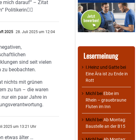
e mich darauf“ – Zitat
“ Politikerin🤷‍♂️
aft 2025
28. Juli 2025 um 12:04
negativen,
Lesermeinung
schaftlichen
klungen sind seit vielen
I.Heinz und Gatte
bei
n zu beobachten.
Eine Ära ist zu Ende in
Rott
t nichts mit grünen
kern zu tun – die waren
Michl
bei
Ebbe im
t nur ein paar Jahre in
Rhein – grauebraune
rungsverantwortung.
Fluten im Inn
Michl
bei
Ab Montag:
Baustelle an der B15
uli 2025 um 13:21 Uhr
n etwas älter …
Michl
bei
Ab Montag: