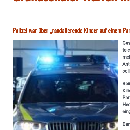
Polizei war über „randalierende Kinder auf einem Par
Ges
tel
meh
Ant
sol
Bei
Kin
Par
Hec
ein
Der