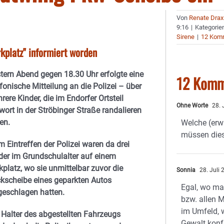
Von
Renate Drax
9:16
|
Kategorie
Sirene
|
12 Kom
kplatz" informiert worden
tern Abend gegen 18.30 Uhr erfolgte eine
12 Komm
efonische Mitteilung an die Polizei – über
rere Kinder, die im Endorfer Ortsteil
Ohne Worte
28. 
wort in der Ströbinger Straße randalieren
len.
Welche (erw
müssen dies
m Eintreffen der Polizei waren da drei
der im Grundschulalter auf einem
kplatz, wo sie unmittelbar zuvor die
Sonnia
28. Juli
kscheibe eines geparkten Autos
Egal, wo ma
geschlagen hatten.
bzw. allen M
im Umfeld, 
 Halter des abgestellten Fahrzeugs
Gewalt konfr