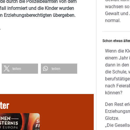
de durch die Polizeibeamten von dem
wachsen so 
fall informiert und die Kinder wurden
Gewalt und 
en Erziehungsberechtigten übergeben.
normal.
.
Schon etwas älte
Wenn die Kl
einem Jahr 
dann in den
teilen
teilen
die Schule, 
berufstätige
nach Feiera
können?
ter
Den Rest erl
Erziehungs
Glotze.
„Die Gesells