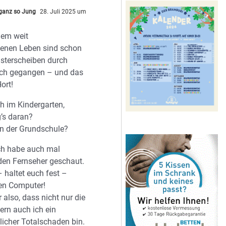
 ganz so Jung
28. Juli 2025 um
nem weit
ttenen Leben sind schon
nsterscheiben durch
uch gegangen – und das
ort!
ch im Kindergarten,
g’s daran?
n der Grundschule?
ich habe auch mal
 den Fernseher geschaut.
 haltet euch fest –
nen Computer!
also, dass nicht nur die
ern auch ich ein
licher Totalschaden bin.