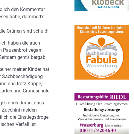
 wo ich den Kommentar
esen habe, dämmert’s
die Grünen sind schuld!
ich haben die auch
n Pausenbrot vegan
Seitdem geht’s bergab.
 keiner meiner Kinder hat
ur Sachbeschädigung
nd das trotz Krippe,
rgarten und Grundschule!
iegt’s doch daran, dass
iv Zucchini meiden –
lich die Einstiegsdroge
ischen Verfall ist.