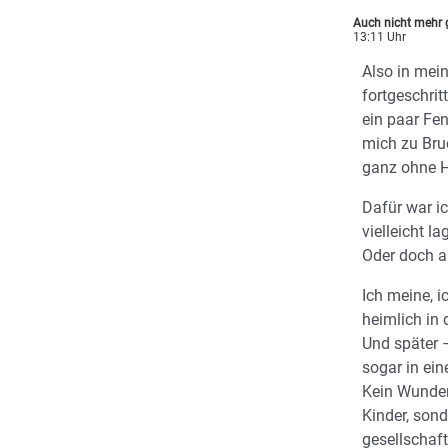
Auch nicht mehr
13:11 Uhr
Also in mei
fortgeschri
ein paar Fe
mich zu Br
ganz ohne H
Dafür war i
vielleicht la
Oder doch a
Ich meine, 
heimlich in
Und später –
sogar in ei
Kein Wunder 
Kinder, sond
gesellschaft