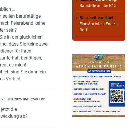
Baustelle an der B15
ublich …
sollen berufstätige
Bäckereifreund
bei
 nach Feierabend keine
Eine Ära ist zu Ende in
der sein?
Rott
ie in der glücklichen
ind, dass Sie keine zwei
rdiener für ihren
unterhalt benötigen,
reut es mich!
tlich sind Sie dann ein
es Vorbild.
28. Juli 2025 um 12:49 Uhr
jetzt die
wicklung ab?