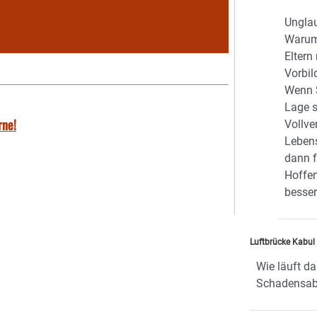
Ungla
Warum 
Eltern
Vorbil
Wenn S
Lage s
rne!
Vollve
Lebens
dann f
Hoffen
besser
Luftbrücke Kabul
Wie läuft da 
Schadensab