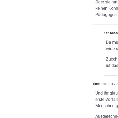
Oder sie ha
keinen Kom
Pädagogen 
Karl Rans
Da mus
widers
Zucchi
ist da
Gustl
28. Juli 2
Und ihr glau
erste Vorfall
Menschen g
Ausgerechne