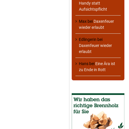
Handy statt
Aufsichtspflicht
Max
bei
Daxenfeuer
wieder erlaubt
Edlingerin
bei
Daxenfeuer wieder
erlaubt
Hans
bei
Eine Ära ist
zu Ende in Rott