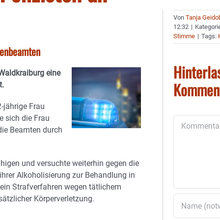
Von
Tanja Geido
12:32
|
Kategori
Stimme
|
Tags:
ifenbeamten
Hinterla
 Waldkraiburg eine
Kommen
t.
2-jährige Frau
 sich die Frau
Kommentar
die Beamten durch
uhigen und versuchte weiterhin gegen die
ihrer Alkoholisierung zur Behandlung in
ein Strafverfahren wegen tätlichem
ätzlicher Körperverletzung.