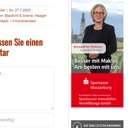
bler
|
So. 27.7.2025 -
en:
Blaulicht & Sirene
,
Haager-
HAAG
|
0 Kommentare
ssen Sie einen
tar