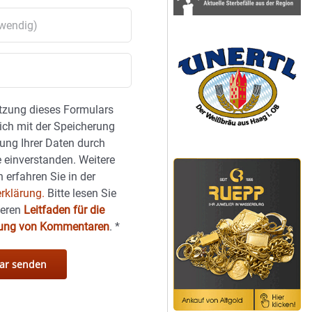
tzung dieses Formulars
sich mit der Speicherung
ung Ihrer Daten durch
 einverstanden. Weitere
 erfahren Sie in der
rklärung.
Bitte lesen Sie
seren
Leitfaden für die
hung von Kommentaren
.
*