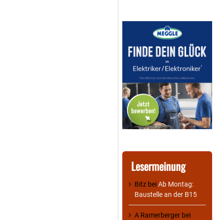
Lesermeinung
Bitz
bei
Ab Montag:
Baustelle an der B15
A Ramerberger
bei