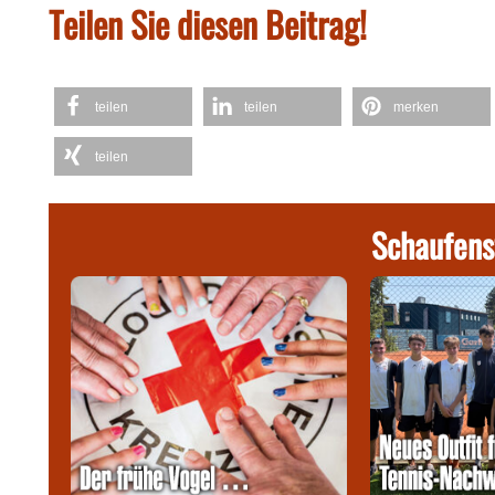
Teilen Sie diesen Beitrag!
teilen
teilen
merken
teilen
Schaufens