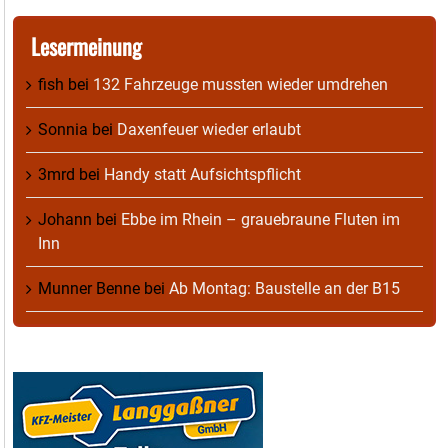
Lesermeinung
fish
bei
132 Fahrzeuge mussten wieder umdrehen
Sonnia
bei
Daxenfeuer wieder erlaubt
3mrd
bei
Handy statt Aufsichtspflicht
Johann
bei
Ebbe im Rhein – grauebraune Fluten im
Inn
Munner Benne
bei
Ab Montag: Baustelle an der B15