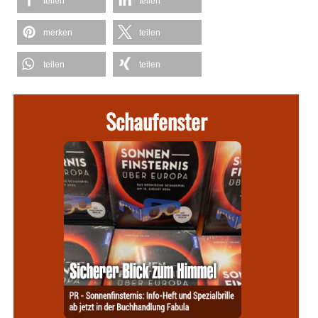
teilen
teilen
merken
teilen
teilen
teilen
Schaufenster