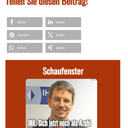
Teilen Sie diesen Beitrag!
teilen
teilen
merken
teilen
teilen
teilen
Schaufenster