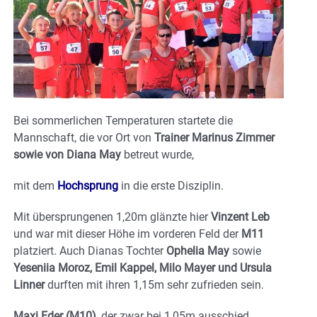
Bei sommerlichen Temperaturen startete die
Mannschaft, die vor Ort von
Trainer Marinus Zimmer
sowie von Diana May
betreut wurde,
mit dem
Hochsprung
in die erste Disziplin.
Mit übersprungenen 1,20m glänzte hier
Vinzent Leb
und war mit dieser Höhe im vorderen Feld der
M11
platziert. Auch Dianas Tochter
Ophelia
May
sowie
Yeseniia Moroz, Emil Kappel, Milo Mayer und Ursula
Linner
durften mit ihren 1,15m sehr zufrieden sein.
Maxi Eder (M10)
, der zwar bei 1,05m ausschied,