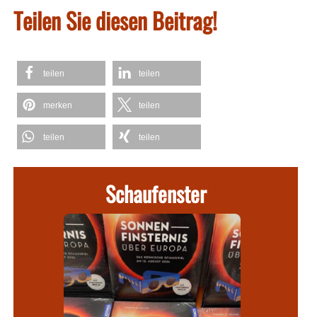
Teilen Sie diesen Beitrag!
teilen
teilen
merken
teilen
teilen
teilen
Schaufenster