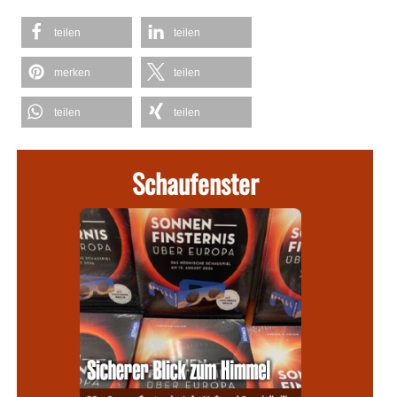
teilen
teilen
merken
teilen
teilen
teilen
Schaufenster