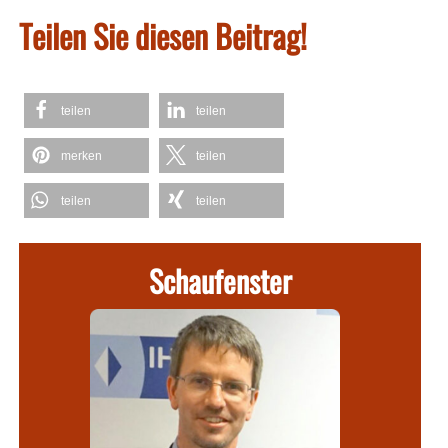
Teilen Sie diesen Beitrag!
teilen
teilen
merken
teilen
teilen
teilen
Schaufenster