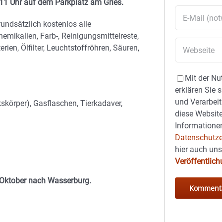
s 11 Uhr auf dem Parkplatz am Gries.
ndsätzlich kostenlos alle
mikalien, Farb-, Reinigungsmittelreste,
ien, Ölfilter, Leuchtstoffröhren, Säuren,
Mit der Nu
erklären Sie 
und Verarbeit
skörper), Gasflaschen, Tierkadaver,
diese Website
Informationen
Datenschutze
hier auch un
Veröffentlic
 Oktober nach Wasserburg.