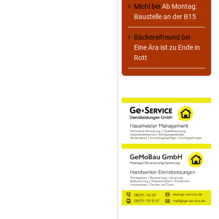
Michl
bei
Ab Montag:
Baustelle an der B15
Bäckereifreund
bei
Eine Ära ist zu Ende in
Rott