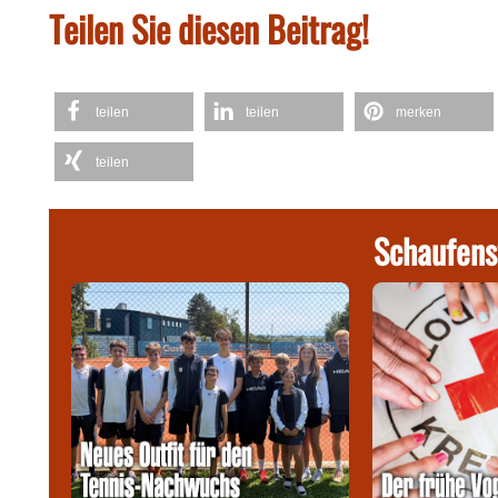
Teilen Sie diesen Beitrag!
teilen
teilen
merken
teilen
Schaufens