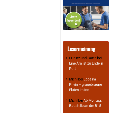
Lesermeinung
I.Heinz und Gatte
bei
Eine Ära ist zu Ende in
Rott
Michl
bei
Ebbe im
Rhein – grauebraune
Fluten im Inn
Michl
bei
Ab Montag:
Baustelle an der B15