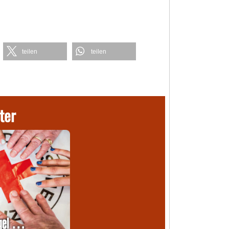
teilen
teilen
ter