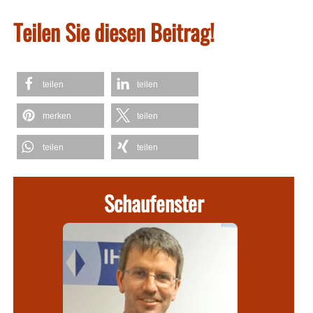
Teilen Sie diesen Beitrag!
teilen
teilen
merken
teilen
teilen
teilen
Schaufenster