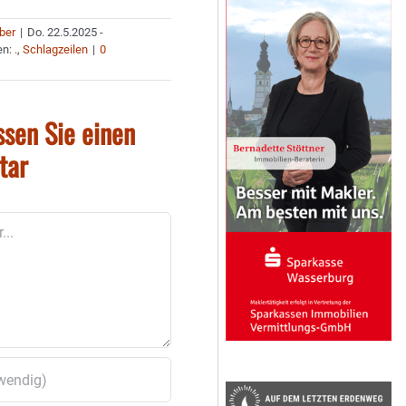
uber
|
Do. 22.5.2025 -
en:
.
,
Schlagzeilen
|
0
ssen Sie einen
tar