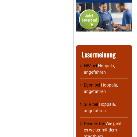
Lesermeinung
HW
bei
Hoppala,
angefahren
Egon
bei
Hoppala,
angefahren
SFR
bei
Hoppala,
angefahren
Pendler
bei
Wie geht
es weiter mit dem
Stadtbus?