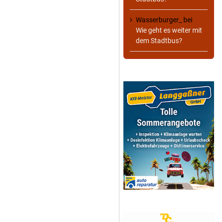
Wasserburger_
bei
Wie geht es weiter mit
dem Stadtbus?