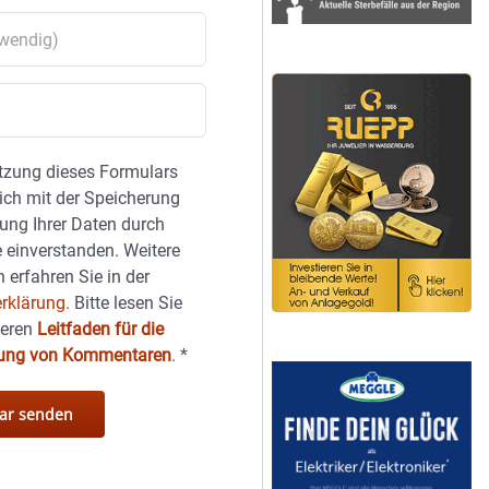
tzung dieses Formulars
sich mit der Speicherung
ung Ihrer Daten durch
 einverstanden. Weitere
 erfahren Sie in der
rklärung.
Bitte lesen Sie
seren
Leitfaden für die
hung von Kommentaren
.
*