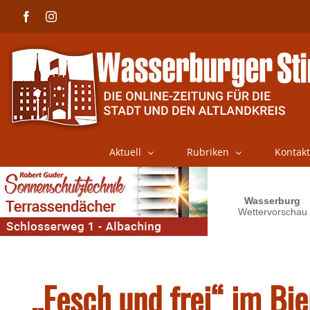
Skip
Facebook
Instagram
to
content
Aktuell
Rubriken
Kontakt
„Fesch und frei“ im Bie