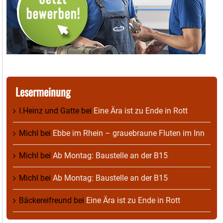
Lesermeinung
I.Heinz und Gatte
bei
Eine Ära ist zu Ende in Rott
Michl
bei
Ebbe im Rhein – grauebraune Fluten im Inn
Michl
bei
Ab Montag: Baustelle an der B15
Michl
bei
Ab Montag: Baustelle an der B15
Bäckereifreund
bei
Eine Ära ist zu Ende in Rott