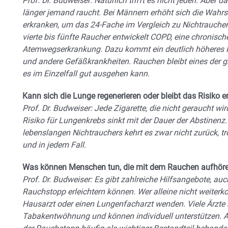
Prof. Dr. Budweiser: Natürlich trifft es nicht jeden. Aber d
länger jemand raucht. Bei Männern erhöht sich die Wahrs
erkranken, um das 24-Fache im Vergleich zu Nichtrauchern
vierte bis fünfte Raucher entwickelt COPD, eine chronisch
Atemwegserkrankung. Dazu kommt ein deutlich höheres Ris
und andere Gefäßkrankheiten. Rauchen bleibt eines der 
es im Einzelfall gut ausgehen kann.
Kann sich die Lunge regenerieren oder bleibt das Risiko e
Prof. Dr. Budweiser: Jede Zigarette, die nicht geraucht wir
Risiko für Lungenkrebs sinkt mit der Dauer der Abstinenz
lebenslangen Nichtrauchers kehrt es zwar nicht zurück, t
und in jedem Fall.
Was können Menschen tun, die mit dem Rauchen aufhöre
Prof. Dr. Budweiser: Es gibt zahlreiche Hilfsangebote, auc
Rauchstopp erleichtern können. Wer alleine nicht weiterk
Hausarzt oder einen Lungenfacharzt wenden. Viele Ärzte 
Tabakentwöhnung und können individuell unterstützen. 