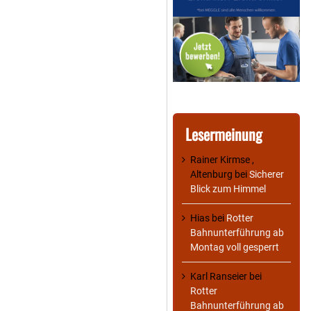
Lesermeinung
Rainer Kirmse ,
Altenburg
bei
Sicherer
Blick zum Himmel
Hias
bei
Rotter
Bahnunterführung ab
Montag voll gesperrt
Karl Ranseier
bei
Rotter
Bahnunterführung ab