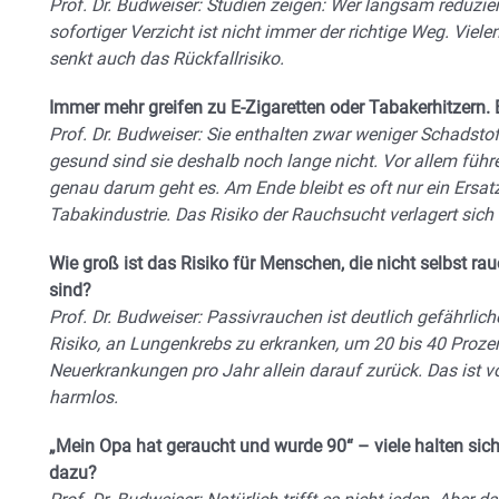
Prof. Dr. Budweiser: Studien zeigen: Wer langsam reduziert,
sofortiger Verzicht ist nicht immer der richtige Weg. Vielen
senkt auch das Rückfallrisiko.
Immer mehr greifen zu E-Zigaretten oder Tabakerhitzern. 
Prof. Dr. Budweiser: Sie enthalten zwar weniger Schadsto
gesund sind sie deshalb noch lange nicht. Vor allem füh
genau darum geht es. Am Ende bleibt es oft nur ein Ersat
Tabakindustrie. Das Risiko der Rauchsucht verlagert sich 
Wie groß ist das Risiko für Menschen, die nicht selbst r
sind?
Prof. Dr. Budweiser: Passivrauchen ist deutlich gefährliche
Risiko, an Lungenkrebs zu erkranken, um 20 bis 40 Proze
Neuerkrankungen pro Jahr allein darauf zurück. Das ist vo
harmlos.
„Mein Opa hat geraucht und wurde 90“ – viele halten sich
dazu?