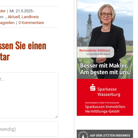
bler
|
Mi. 21.5.2025 -
en:
.
,
Aktuell
,
Landkreis
agzeilen
|
0 Kommentare
ssen Sie einen
tar