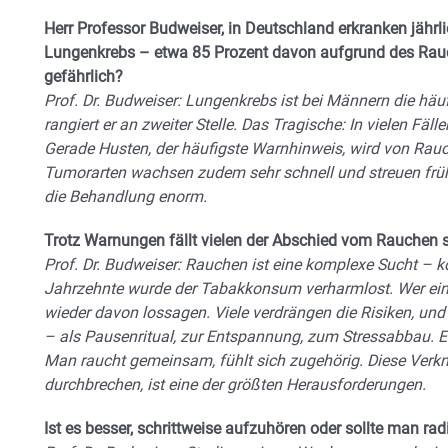
Herr Professor Budweiser, in Deutschland erkranken jähr
Lungenkrebs – etwa 85 Prozent davon aufgrund des Rauc
gefährlich?
Prof. Dr. Budweiser: Lungenkrebs ist bei Männern die häu
rangiert er an zweiter Stelle. Das Tragische: In vielen Fä
Gerade Husten, der häufigste Warnhinweis, wird von Rau
Tumorarten wachsen zudem sehr schnell und streuen früh
die Behandlung enorm.
Trotz Warnungen fällt vielen der Abschied vom Rauchen
Prof. Dr. Budweiser: Rauchen ist eine komplexe Sucht – kö
Jahrzehnte wurde der Tabakkonsum verharmlost. Wer ein
wieder davon lossagen. Viele verdrängen die Risiken, und 
– als Pausenritual, zur Entspannung, zum Stressabbau. E
Man raucht gemeinsam, fühlt sich zugehörig. Diese Verk
durchbrechen, ist eine der größten Herausforderungen.
Ist es besser, schrittweise aufzuhören oder sollte man ra