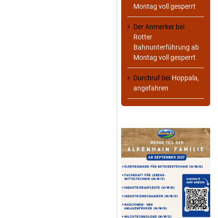
Montag voll gesperrt
Der Anmerker
bei
Rotter
Bahnunterführung ab
Montag voll gesperrt
Durchruf
bei
Hoppala,
angefahren