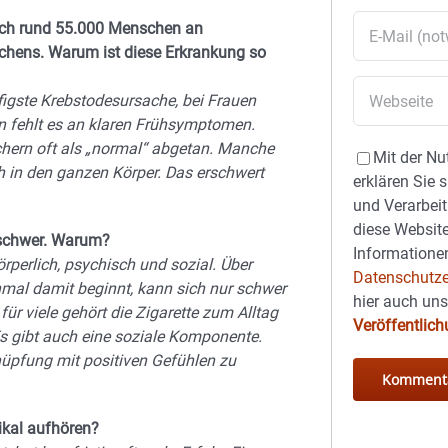
lich rund 55.000 Menschen an
hens. Warum ist diese Erkrankung so
figste Krebstodesursache, bei Frauen
llen fehlt es an klaren Frühsymptomen.
chern oft als „normal“ abgetan. Manche
Mit der Nu
 in den ganzen Körper. Das erschwert
erklären Sie 
und Verarbeit
diese Website
 schwer. Warum?
Informationen
rperlich, psychisch und sozial. Über
Datenschutze
mal damit beginnt, kann sich nur schwer
hier auch un
für viele gehört die
Zigarette zum Alltag
Veröffentlic
s gibt auch eine soziale Komponente.
nüpfung mit positiven Gefühlen zu
dikal aufhören?