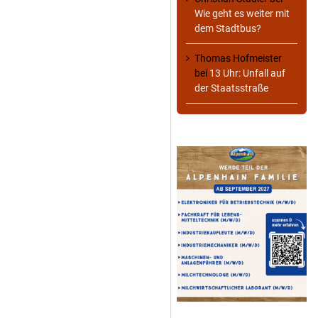
Wie geht es weiter mit
dem Stadtbus?
Thomas Hofmeister
bei
13 Uhr: Unfall auf
der Staatsstraße