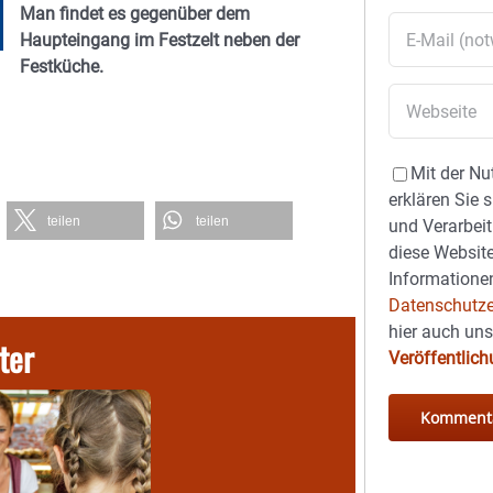
Man findet es gegenüber dem
Haupteingang im Festzelt neben der
Festküche.
Mit der Nu
erklären Sie 
teilen
teilen
und Verarbeit
diese Website
Informationen
Datenschutze
hier auch un
ter
Veröffentlic