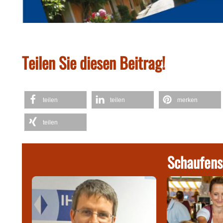
Teilen Sie diesen Beitrag!
teilen
teilen
merken
teilen
Schaufens