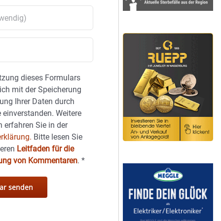
tzung dieses Formulars
sich mit der Speicherung
ung Ihrer Daten durch
 einverstanden. Weitere
 erfahren Sie in der
rklärung.
Bitte lesen Sie
seren
Leitfaden für die
hung von Kommentaren
.
*