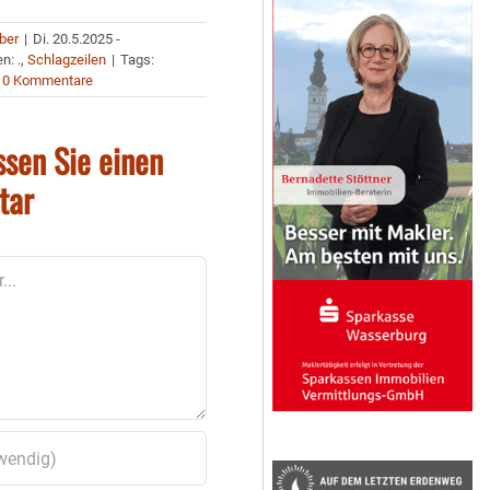
uber
|
Di. 20.5.2025 -
en:
.
,
Schlagzeilen
|
Tags:
0 Kommentare
ssen Sie einen
tar