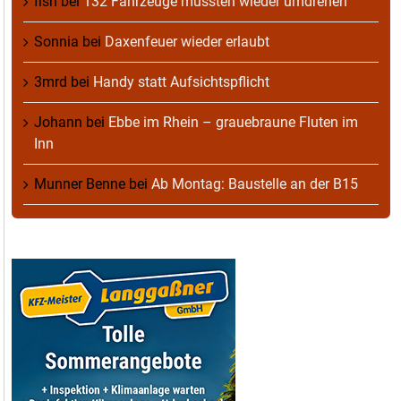
fish
bei
132 Fahrzeuge mussten wieder umdrehen
Sonnia
bei
Daxenfeuer wieder erlaubt
3mrd
bei
Handy statt Aufsichtspflicht
Johann
bei
Ebbe im Rhein – grauebraune Fluten im
Inn
Munner Benne
bei
Ab Montag: Baustelle an der B15