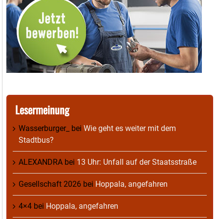
Lesermeinung
Wasserburger_
bei
Wie geht es weiter mit dem
Stadtbus?
ALEXANDRA
bei
13 Uhr: Unfall auf der Staatsstraße
Gesellschaft 2026
bei
Hoppala, angefahren
4×4
bei
Hoppala, angefahren