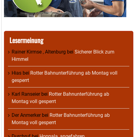
Lesermeinung
Rainer Kirmse , Altenburg
bei
Sicherer Blick zum
Himmel
Hias
bei
Rotter Bahnunterführung ab Montag voll
gesperrt
Karl Ranseier
bei
Rotter Bahnunterführung ab
Montag voll gesperrt
Der Anmerker
bei
Rotter Bahnunterführung ab
Montag voll gesperrt
Durchruf
bei
Hoppala, angefahren