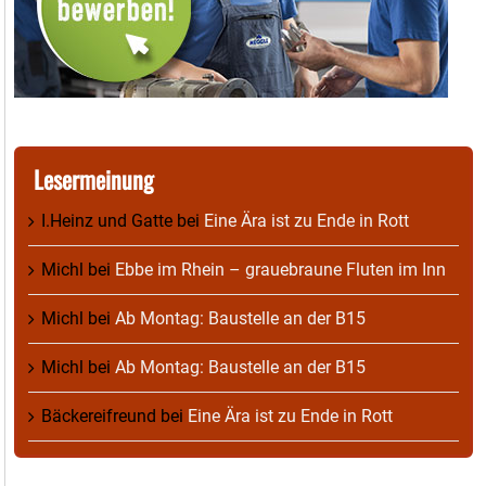
Lesermeinung
I.Heinz und Gatte
bei
Eine Ära ist zu Ende in Rott
Michl
bei
Ebbe im Rhein – grauebraune Fluten im Inn
Michl
bei
Ab Montag: Baustelle an der B15
Michl
bei
Ab Montag: Baustelle an der B15
Bäckereifreund
bei
Eine Ära ist zu Ende in Rott