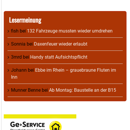
Lesermeinung
fish
bei
132 Fahrzeuge mussten wieder umdrehen
Sonnia
bei
Daxenfeuer wieder erlaubt
3mrd
bei
Handy statt Aufsichtspflicht
Johann
bei
Ebbe im Rhein – grauebraune Fluten im
Inn
Munner Benne
bei
Ab Montag: Baustelle an der B15