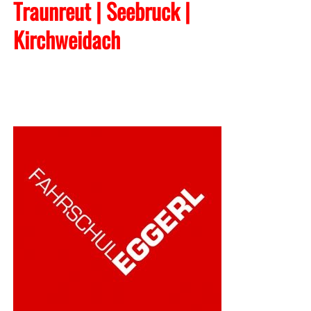
Traunreut | Seebruck |
Kirchweidach