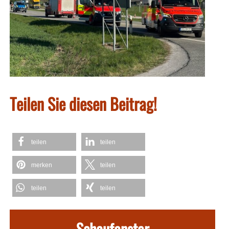
Teilen Sie diesen Beitrag!
teilen
teilen
merken
teilen
teilen
teilen
Schaufenster