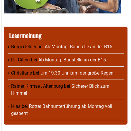
Lesermeinung
Burgerfelder
bei
Ab Montag: Baustelle an der B15
Hr. Gilera
bei
Ab Montag: Baustelle an der B15
Christiane
bei
Um 19.30 Uhr kam der große Regen
Rainer Kirmse , Altenburg
bei
Sicherer Blick zum
Himmel
Hias
bei
Rotter Bahnunterführung ab Montag voll
gesperrt