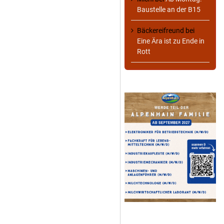
Baustelle an der B15
Bäckereifreund
bei
Eine Ära ist zu Ende in
Rott