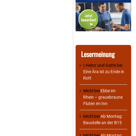
Lesermeinung
I.Heinz und Gatte
bei
Eine Ära ist zu Ende in
Rott
Michl
bei
Ebbe im
Rhein – grauebraune
Fluten im Inn
Michl
bei
Ab Montag:
Baustelle an der B15
Michl
bei
Ab Montag: