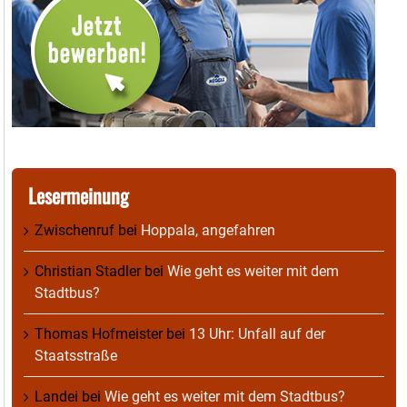
Lesermeinung
Zwischenruf
bei
Hoppala, angefahren
Christian Stadler
bei
Wie geht es weiter mit dem
Stadtbus?
Thomas Hofmeister
bei
13 Uhr: Unfall auf der
Staatsstraße
Landei
bei
Wie geht es weiter mit dem Stadtbus?