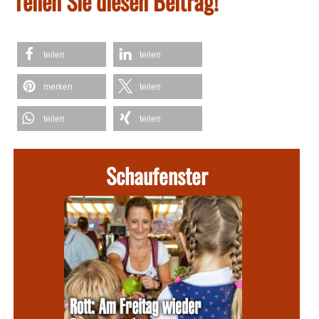
Teilen Sie diesen Beitrag!
teilen
teilen
merken
teilen
teilen
teilen
Schaufenster