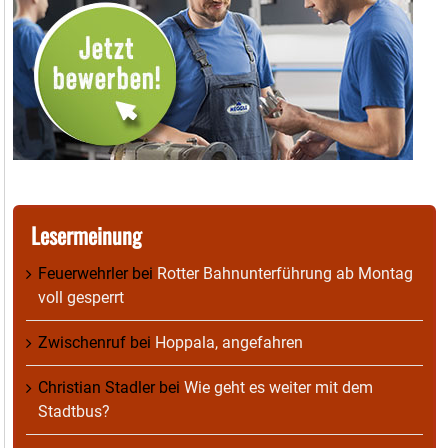
Lesermeinung
Feuerwehrler
bei
Rotter Bahnunterführung ab Montag
voll gesperrt
Zwischenruf
bei
Hoppala, angefahren
Christian Stadler
bei
Wie geht es weiter mit dem
Stadtbus?