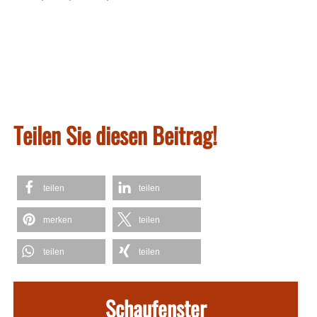
Teilen Sie diesen Beitrag!
teilen
teilen
merken
teilen
teilen
teilen
Schaufenster