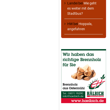
Landei
bei
Wie geht
es weiter mit dem
Stadtbus?
HW
bei
Hoppala,
angefahren