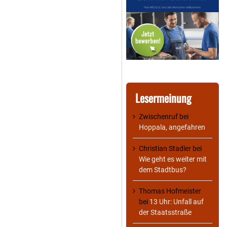
Lesermeinung
Zwischenruf
bei
Hoppala, angefahren
Christian Stadler
bei
Wie geht es weiter mit
dem Stadtbus?
Thomas Hofmeister
bei
13 Uhr: Unfall auf
der Staatsstraße