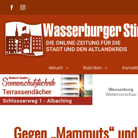
Skip
Facebook
Instagram
to
content
Aktuell
Rubriken
Kontakt
Gegen „Mammuts“ und 