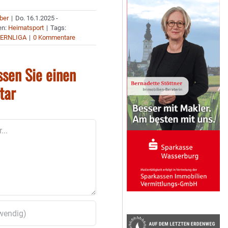
uber
|
Do. 16.1.2025 -
en:
Heimatsport
|
Tags:
YERNLIGA
|
0 Kommentare
ssen Sie einen
tar