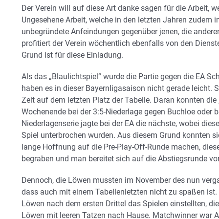
Der Verein will auf diese Art danke sagen für die Arbeit, 
Ungesehene Arbeit, welche in den letzten Jahren zudem 
unbegründete Anfeindungen gegenüber jenen, die ander
profitiert der Verein wöchentlich ebenfalls von den Diens
Grund ist für diese Einladung.
Als das „Blaulichtspiel“ wurde die Partie gegen die EA
haben es in dieser Bayernligasaison nicht gerade leicht. S
Zeit auf dem letzten Platz der Tabelle. Daran konnten 
Wochenende bei der 3:5-Niederlage gegen Buchloe oder be
Niederlagenserie jagte bei der EA die nächste, wobei die
Spiel unterbrochen wurden. Aus diesem Grund konnten s
lange Hoffnung auf die Pre-Play-Off-Runde machen, diese
begraben und man bereitet sich auf die Abstiegsrunde vor
Dennoch, die Löwen mussten im November des nun vergan
dass auch mit einem Tabellenletzten nicht zu spaßen is
Löwen nach dem ersten Drittel das Spielen einstellten, d
Löwen mit leeren Tatzen nach Hause. Matchwinner war Ant