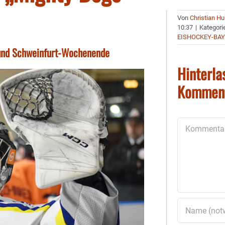
Von
Christian H
10:37
|
Kategori
EISHOCKEY-BA
und Schweinfurt-Wochenende
Hinterla
Kommen
Kommentar