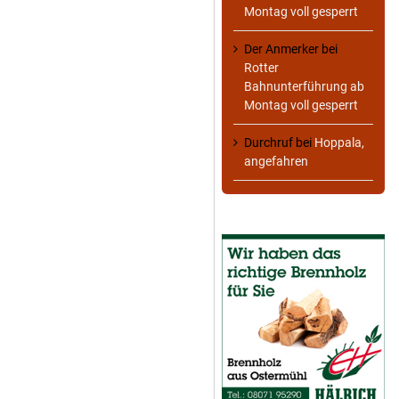
Montag voll gesperrt
Der Anmerker
bei
Rotter
Bahnunterführung ab
Montag voll gesperrt
Durchruf
bei
Hoppala,
angefahren