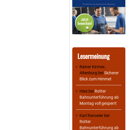
Lesermeinung
Rainer Kirmse ,
Altenburg
bei
Sicherer
Blick zum Himmel
Hias
bei
Rotter
Bahnunterführung ab
Montag voll gesperrt
Karl Ranseier
bei
Rotter
Bahnunterführung ab