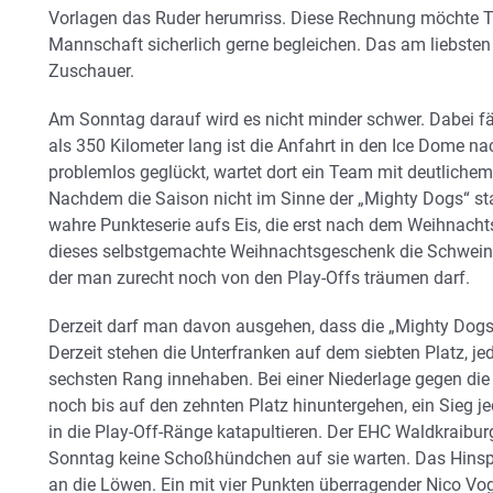
Vorlagen das Ruder herumriss. Diese Rechnung möchte Tr
Mannschaft sicherlich gerne begleichen. Das am liebsten 
Zuschauer.
Am Sonntag darauf wird es nicht minder schwer. Dabei fä
als 350 Kilometer lang ist die Anfahrt in den Ice Dome nac
problemlos geglückt, wartet dort ein Team mit deutlich
Nachdem die Saison nicht im Sinne der „Mighty Dogs“ star
wahre Punkteserie aufs Eis, die erst nach dem Weihnachts
dieses selbstgemachte Weihnachtsgeschenk die Schweinfur
der man zurecht noch von den Play-Offs träumen darf.
Derzeit darf man davon ausgehen, dass die „Mighty Dogs
Derzeit stehen die Unterfranken auf dem siebten Platz, je
sechsten Rang innehaben. Bei einer Niederlage gegen die
noch bis auf den zehnten Platz hinuntergehen, ein Sieg 
in die Play-Off-Ränge katapultieren. Der EHC Waldkraibur
Sonntag keine Schoßhündchen auf sie warten. Das Hinspi
an die Löwen. Ein mit vier Punkten überragender Nico Vo