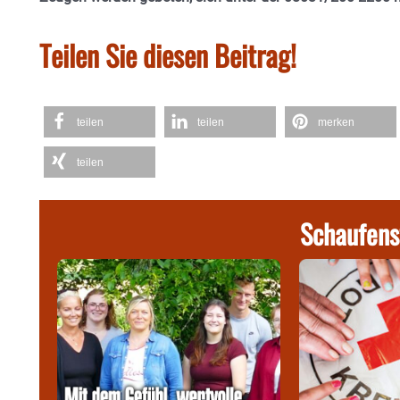
Teilen Sie diesen Beitrag!
teilen
teilen
merken
teilen
Schaufens