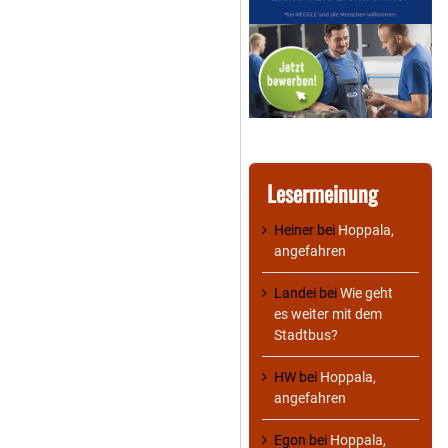
Lesermeinung
Heiner
bei
Hoppala,
angefahren
Landei
bei
Wie geht
es weiter mit dem
Stadtbus?
HW
bei
Hoppala,
angefahren
Egon
bei
Hoppala,