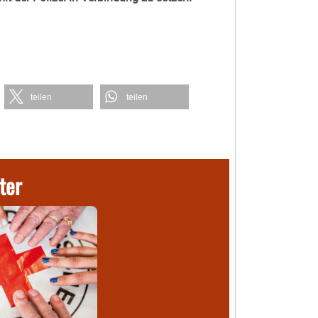
teilen
teilen
ter