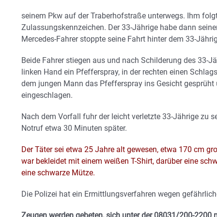
seinem Pkw auf der Traberhofstraße unterwegs. Ihm folg
Zulassungskennzeichen. Der 33-Jährige habe dann sein
Mercedes-Fahrer stoppte seine Fahrt hinter dem 33-Jähri
Beide Fahrer stiegen aus und nach Schilderung des 33-Jäh
linken Hand ein Pfefferspray, in der rechten einen Schla
dem jungen Mann das Pfefferspray ins Gesicht gesprüht 
eingeschlagen.
Nach dem Vorfall fuhr der leicht verletzte 33-Jährige zu
Notruf etwa 30 Minuten später.
Der Täter sei etwa 25 Jahre alt gewesen, etwa 170 cm gro
war bekleidet mit einem weißen T-Shirt, darüber eine sch
eine schwarze Mütze.
Die Polizei hat ein Ermittlungsverfahren wegen gefährli
Zeugen werden gebeten, sich unter der 08031/200-2200 mi