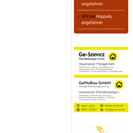
angefahren
SFR
bei
Hoppala,
angefahren