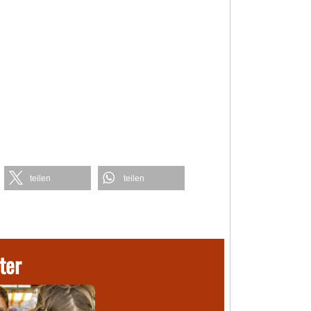
teilen
teilen
ter