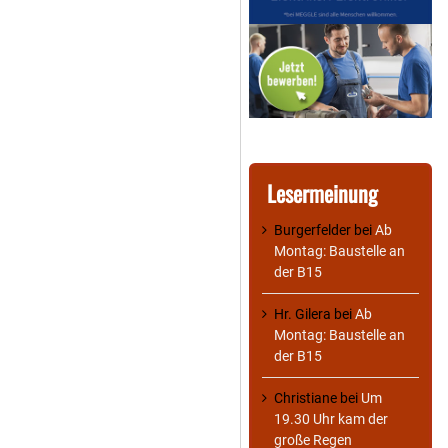
Lesermeinung
Burgerfelder
bei
Ab
Montag: Baustelle an
der B15
Hr. Gilera
bei
Ab
Montag: Baustelle an
der B15
Christiane
bei
Um
19.30 Uhr kam der
große Regen