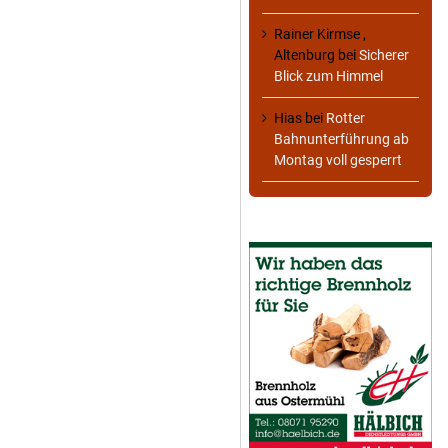
Rainer Kirmse ,
Altenburg
bei
Sicherer
Blick zum Himmel
Hias
bei
Rotter
Bahnunterführung ab
Montag voll gesperrt