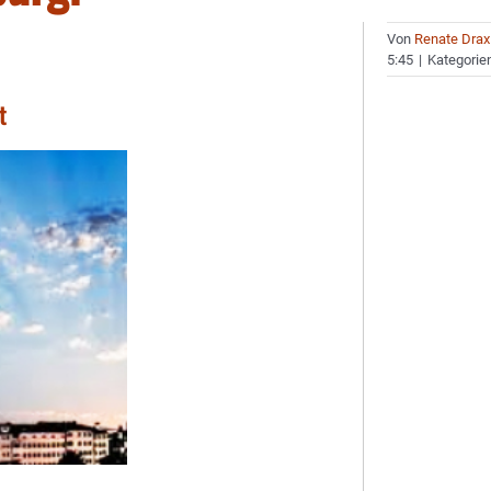
Von
Renate Drax
5:45
|
Kategorie
t