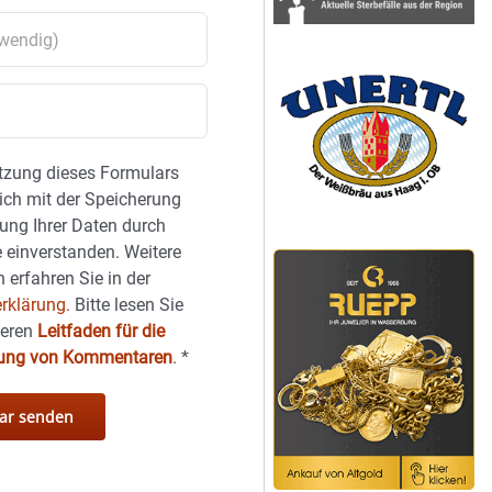
tzung dieses Formulars
sich mit der Speicherung
ung Ihrer Daten durch
 einverstanden. Weitere
 erfahren Sie in der
rklärung.
Bitte lesen Sie
seren
Leitfaden für die
hung von Kommentaren
.
*