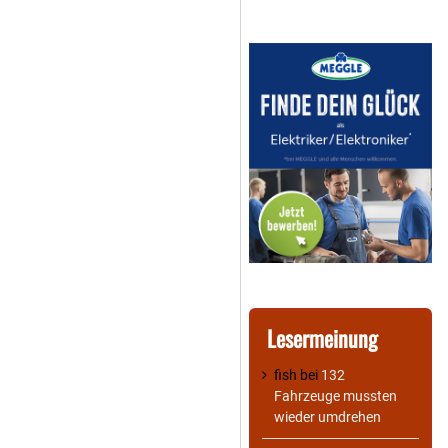
Lesermeinung
fish
bei
132
Fahrzeuge mussten
wieder umdrehen