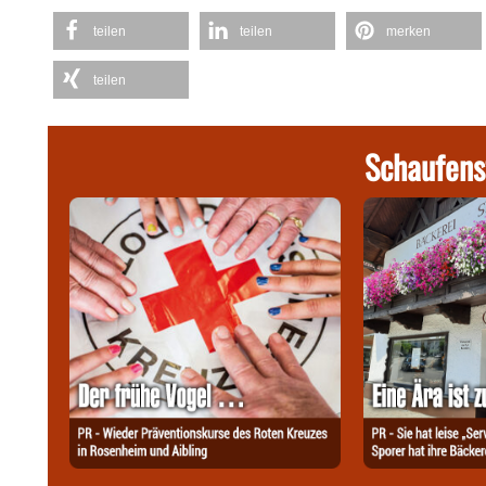
teilen
teilen
merken
teilen
Schaufens