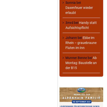
Sonnia
bei
Daxenfeuer wieder
erlaubt
3mrd
bei
Handy statt
Aufsichtspflicht
Johann
bei
Ebbe im
Rhein – grauebraune
Fluten im Inn
Munner Benne
bei
Ab
Montag: Baustelle an
der B15