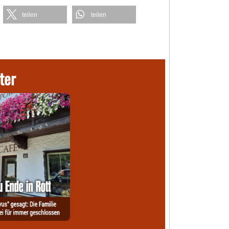
teilen
teilen
ter