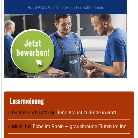
Lesermeinung
I.Heinz und Gatte
bei
Eine Ära ist zu Ende in Rott
Michl
bei
Ebbe im Rhein – grauebraune Fluten im Inn